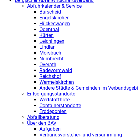
Bergischer Abfallwirtschaftsverband
Abfuhrkalender & Service
Burscheid
Engelskirchen
Hückeswagen
Odenthal
Kürten
Leichlingen
Lindlar
Morsbach
Nümbrecht
Overath
Radevormwald
Reichshof
Wermelskirchen
Andere Städte & Gemeinden im Verbandsgebi
Entsorgungsstandorte
Wertstoffhöfe
Containerstandorte
Erddeponien
Abfallberatung
Über den BAV
Aufgaben
Verbandsvorsteher- und versammlung