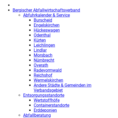
Bergischer Abfallwirtschaftsverband
Abfuhrkalender & Service
Burscheid
Engelskirchen
Hückeswagen
Odenthal
Kürten
Leichlingen
Lindlar
Morsbach
Nümbrecht
Overath
Radevormwald
Reichshof
Wermelskirchen
Andere Städte & Gemeinden im
Verbandsgebiet
Entsorgungsstandorte
Wertstoffhöfe
Containerstandorte
Erddeponien
Abfallberatung