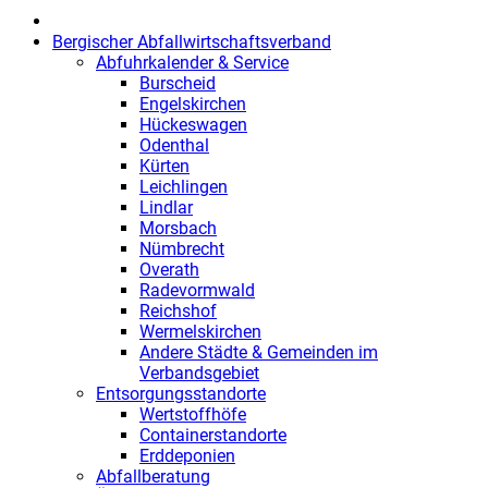
Bergischer Abfallwirtschaftsverband
Abfuhrkalender & Service
Burscheid
Engelskirchen
Hückeswagen
Odenthal
Kürten
Leichlingen
Lindlar
Morsbach
Nümbrecht
Overath
Radevormwald
Reichshof
Wermelskirchen
Andere Städte & Gemeinden im
Verbandsgebiet
Entsorgungsstandorte
Wertstoffhöfe
Containerstandorte
Erddeponien
Abfallberatung